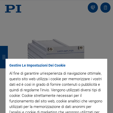
Contatto
Carr
I
I
I
I
n
n
n
n
d
d
d
d
Gestire Le Impostazioni Dei Cookie
Al fine di garantire un'esperienza di navigazione ottimale,
i
i
i
i
questo sito web utilizza i cookie per memorizzare i vostri
e
e
e
e
dati ed è così in grado di fornire contenuti o pubblicità e
quindi di regolarne l'invio. Vengono utilizzati diversi tipi di
t
t
t
t
cookie: Cookie strettamente necessari per il
funzionamento del sito web, cookie analitici che vengono
r
r
r
r
utilizzati per la memorizzazione di dati anonimi per
o
o
o
o
l'analisi e cookie di marketing che vengono utilizzati per