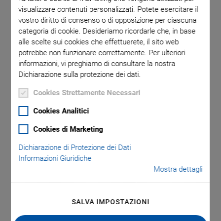
visualizzare contenuti personalizzati. Potete esercitare il
vostro diritto di consenso o di opposizione per ciascuna
rious piezo
E-503: Op
categoria di cookie. Desideriamo ricordarle che, in base
alle scelte sui cookies che effettuerete, il sito web
potrebbe non funzionare correttamente. Per ulteriori
informazioni, vi preghiamo di consultare la nostra
Dichiarazione sulla protezione dei dati.
Cookies Strettamente Necessari
Cookies Analitici
E-503 Piezo Amplifier
Cookies di Marketing
Module
Dichiarazione di Protezione dei Dati
Informazioni Giuridiche
Mostra dettagli
For Three Channels, E-500 Piezo Controller
System
Plug-in module for E-500 piezo system
SALVA IMPOSTAZIONI
Peak current 3 × 140 mA