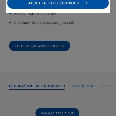
ACCETTA TUTTI I COOKIES
Output voltage range -30 to 130 V
Position control (optional)
Interface / display modules (optional)
VAI ALLA QUOTAZIONE / ORDINE
DESCRIZIONE DEL PRODOTTO
SPECIFICHE
DOWNL
VAI ALLE SPECIFICHE