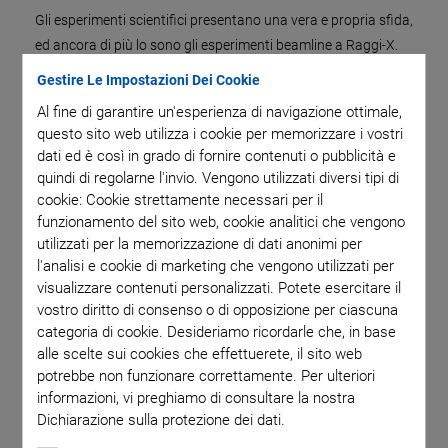
Gli esperimenti scientifici presentano una vera e propria sfida,
ed ancora di più lo sono gli esperimenti beamline a Raggi-X.
Tuttavia, la necessità di strumentazione di precisione è
Gestire Le Impostazioni Dei Cookie
universale. In PI, specialisti con molti anni di esperienza nel
Al fine di garantire un'esperienza di navigazione ottimale,
campo ingegneristico lavorano insieme a scienziati per
questo sito web utilizza i cookie per memorizzare i vostri
sviluppare la migliore soluzione: Unica nelle sue
dati ed è così in grado di fornire contenuti o pubblicità e
caratteristiche, ripetibile nelle performance. La Divisione
quindi di regolarne l'invio. Vengono utilizzati diversi tipi di
"Strumentazione Beamline" punta il proprio obiettivo su
cookie: Cookie strettamente necessari per il
strumentazione di posizionamento e movimentazione di alta
funzionamento del sito web, cookie analitici che vengono
utilizzati per la memorizzazione di dati anonimi per
qualità, per l'ottica di preparazione del fascio, la
l'analisi e cookie di marketing che vengono utilizzati per
manipolazione di campioni, il posizionamento del rilevatore,
visualizzare contenuti personalizzati. Potete esercitare il
sia che si tratti di singoli componenti o di strumentazione
vostro diritto di consenso o di opposizione per ciascuna
della "endstation". Beamline Instrumentation è il partner
categoria di cookie. Desideriamo ricordarle che, in base
ideale per la progettazione, la produzione, la qualificazione e
alle scelte sui cookies che effettuerete, il sito web
la messa in servizio.
potrebbe non funzionare correttamente. Per ulteriori
informazioni, vi preghiamo di consultare la nostra
Dichiarazione sulla protezione dei dati.