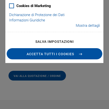
loop (to 240 µm / 2.4 mrad open loop)
Cookies di Marketing
Parallel kinematics for faster response times and higher
Dichiarazione di Protezione dei Dati
multi-axis accuracy
Informazioni Giuridiche
Mostra dettagli
Zero-play, high-precision flexure guide system
®
Outstanding lifetime due to PICMA
piezo actuators
SALVA IMPOSTAZIONI
Clear aperture 66 mm × 66 mm
Highest linearity due to capacitive sensors
ACCETTA TUTTI I COOKIES
VAI ALLA QUOTAZIONE / ORDINE