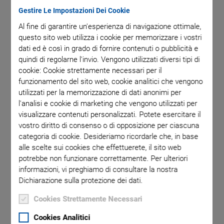
Gestire Le Impostazioni Dei Cookie
Al fine di garantire un'esperienza di navigazione ottimale,
ote that a
P-518, P-
questo sito web utilizza i cookie per memorizzare i vostri
a decimal
Note tha
dati ed è così in grado di fornire contenuti o pubblicità e
quindi di regolarne l'invio. Vengono utilizzati diversi tipi di
cookie: Cookie strettamente necessari per il
funzionamento del sito web, cookie analitici che vengono
utilizzati per la memorizzazione di dati anonimi per
l'analisi e cookie di marketing che vengono utilizzati per
visualizzare contenuti personalizzati. Potete esercitare il
vostro diritto di consenso o di opposizione per ciascuna
P-518 • P-528 Piezo
categoria di cookie. Desideriamo ricordarle che, in base
alle scelte sui cookies che effettuerete, il sito web
Z/Tip/Tilt Stage
potrebbe non funzionare correttamente. Per ulteriori
informazioni, vi preghiamo di consultare la nostra
Dichiarazione sulla protezione dei dati.
High Dynamics with Large Aperture
Cookies Strettamente Necessari
Z and tip/tilt stages with 3 axes / Z stages with 1 axis
Travel range in Z / tip/tilt angle to 200 µm / 2 mrad, closed
Cookies Analitici