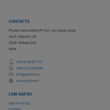
CONTATTO
Physik Instrumente (PI) S.r.l. con Socio Unico
Via G. Marconi, 28
20091 Bresso (MI)
Italia
+39 02 66501101
+39 02 61039656
info@pionline.it
www.pionline.it
LINK RAPIDI
Sedi e Indirizzi
Contatti