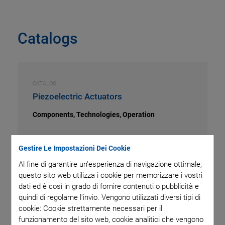
Catalogs
CATALOG
Piezoelectric Actuators
Components, Technologies, Operation
VERSIONE / DATA
Gestire Le Impostazioni Dei Cookie
CAT128
pdf
-
17 MB
Al fine di garantire un'esperienza di navigazione ottimale,
questo sito web utilizza i cookie per memorizzare i vostri
dati ed è così in grado di fornire contenuti o pubblicità e
inglese
quindi di regolarne l'invio. Vengono utilizzati diversi tipi di
cookie: Cookie strettamente necessari per il
funzionamento del sito web, cookie analitici che vengono
DOWNLOAD