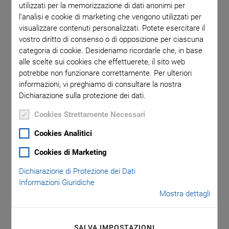
utilizzati per la memorizzazione di dati anonimi per
l'analisi e cookie di marketing che vengono utilizzati per
visualizzare contenuti personalizzati. Potete esercitare il
vostro diritto di consenso o di opposizione per ciascuna
categoria di cookie. Desideriamo ricordarle che, in base
CATALOG
alle scelte sui cookies che effettuerete, il sito web
PI Piezoelectric Ceramic Products
potrebbe non funzionare correttamente. Per ulteriori
informazioni, vi preghiamo di consultare la nostra
Fundamentals, Characteristics and Applications
Dichiarazione sulla protezione dei dati.
VERSIONE / DATA
Cookies Strettamente Necessari
CAT125
Cookies Analitici
pdf
-
7 MB
Cookies di Marketing
inglese
Dichiarazione di Protezione dei Dati
Informazioni Giuridiche
Mostra dettagli
DOWNLOAD
SALVA IMPOSTAZIONI