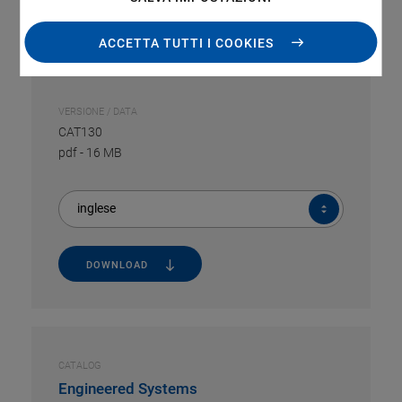
ACCETTA TUTTI I COOKIES
CATALOG
PI Piezo Nano Positioning 2014/2015
VERSIONE / DATA
CAT130
pdf
-
16 MB
inglese
DOWNLOAD
CATALOG
Engineered Systems