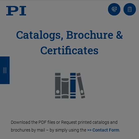
Contatto
Carr
Catalogs, Brochure &
Certificates
I
I
I
I
n
n
n
n
d
d
d
d
i
i
i
i
e
e
e
e
t
t
t
t
Download the PDF files or Request printed catalogs and
r
r
r
r
brochures by mail – by simply using the
>> Contact Form
.
o
o
o
o