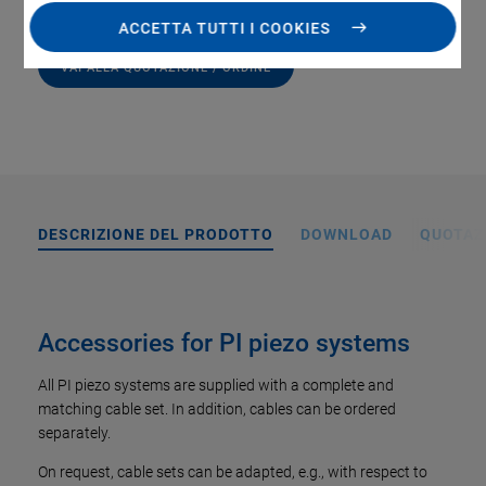
ACCETTA TUTTI I COOKIES
VAI ALLA QUOTAZIONE / ORDINE
DESCRIZIONE DEL PRODOTTO
DOWNLOAD
QUOTAZI
Accessories for PI piezo systems
All PI piezo systems are supplied with a complete and
matching cable set. In addition, cables can be ordered
separately.
On request, cable sets can be adapted, e.g., with respect to