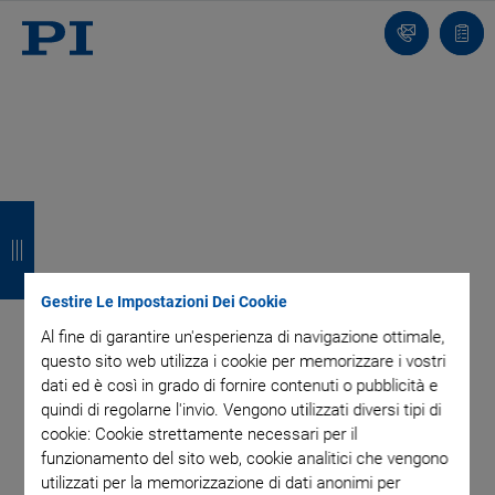
Contatto
Carr
I
I
I
I
n
n
n
n
d
d
d
d
Gestire Le Impostazioni Dei Cookie
i
i
i
i
Al fine di garantire un'esperienza di navigazione ottimale,
questo sito web utilizza i cookie per memorizzare i vostri
e
e
e
e
dati ed è così in grado di fornire contenuti o pubblicità e
t
t
t
t
quindi di regolarne l'invio. Vengono utilizzati diversi tipi di
cookie: Cookie strettamente necessari per il
r
r
r
r
funzionamento del sito web, cookie analitici che vengono
utilizzati per la memorizzazione di dati anonimi per
o
o
o
o