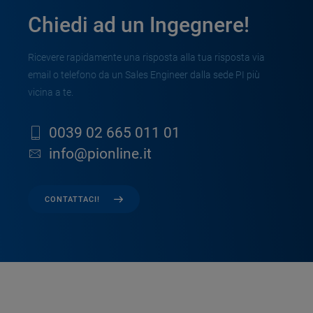
Chiedi ad un Ingegnere!
Ricevere rapidamente una risposta alla tua risposta via
email o telefono da un Sales Engineer dalla sede PI più
vicina a te.
0039 02 665 011 01
info@pionline.it
CONTATTACI!