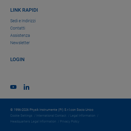
LINK RAPIDI
Sedi e Indirizzi
Contatti
Assistenza
Newsletter
LOGIN
© 1996-2026 Physik Instrumente (PI) S.r.l.con Socio Unico
Cookie Settings
International Contact
Legal Information
Headquarters Legal Information
Privacy Policy