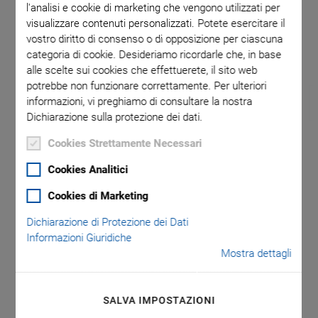
l'analisi e cookie di marketing che vengono utilizzati per
visualizzare contenuti personalizzati. Potete esercitare il
vostro diritto di consenso o di opposizione per ciascuna
categoria di cookie. Desideriamo ricordarle che, in base
alle scelte sui cookies che effettuerete, il sito web
potrebbe non funzionare correttamente. Per ulteriori
informazioni, vi preghiamo di consultare la nostra
Dichiarazione sulla protezione dei dati.
Cookies Strettamente Necessari
P-895 Adapter Cables
Cookies Analitici
for Controllers
Cookies di Marketing
Dichiarazione di Protezione dei Dati
For Piezoelectric Nanopositioning Systems
Informazioni Giuridiche
LEMO (mechanics) to Sub-D (electronics)
Mostra dettagli
Sub-D (mechanics) to LEMO (electronics)
Sub-D (mechanics) to Sub-D (electronics)
SALVA IMPOSTAZIONI