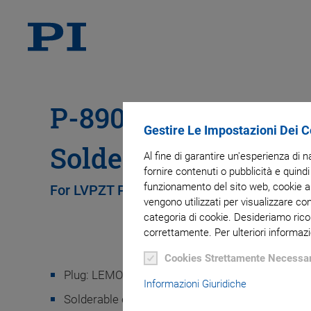
P-890 Cable LEMO 
Gestire Le Impostazioni Dei 
Solderable End
Al fine di garantire un'esperienza di 
fornire contenuti o pubblicità e quindi
funzionamento del sito web, cookie ana
For LVPZT Piezo Translators
vengono utilizzati per visualizzare co
categoria di cookie. Desideriamo rico
correttamente. Per ulteriori informazi
Cookies Strettamente Necessar
Plug: LEMO FFS.00.250.CTCE24
Informazioni Giuridiche
Solderable end, this cable can be soldered to PZT