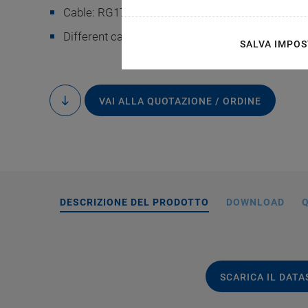
Cable: RG178 (Teflon)
Different cable lengths available
SALVA IMPOS
VAI ALLA QUOTAZIONE / ORDINE
to
content
DESCRIZIONE DEL PRODOTTO
DOWNLOAD
Q
SCARICA IL DAT