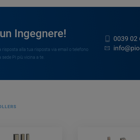
 un Ingegnere!
0039 02 
info@pion
risposta alla tua risposta via email o telefono
 sede PI più vicina a te.
OLLERS