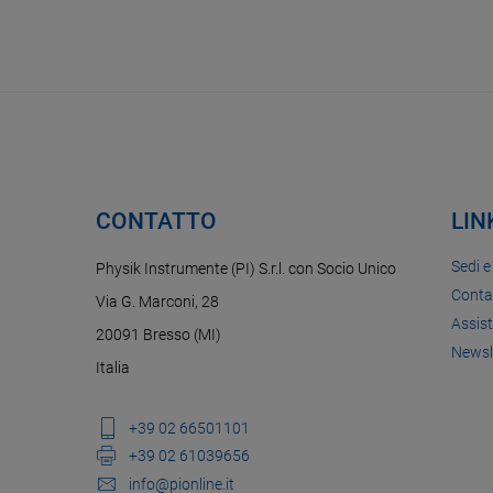
CONTATTO
LIN
Sedi e
Physik Instrumente (PI) S.r.l. con Socio Unico
Conta
Via G. Marconi, 28
Assis
20091 Bresso (MI)
Newsl
Italia
+39 02 66501101
+39 02 61039656
info@pionline.it