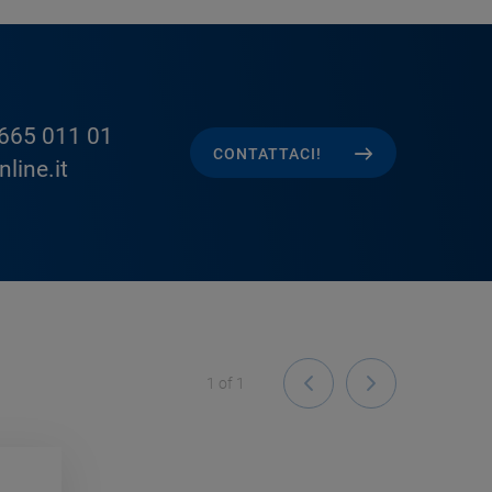
665 011 01
CONTATTACI!
line.it
1
of
1