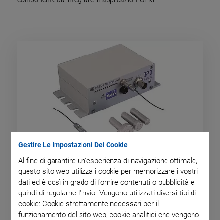
componente da integrare in applicazioni OEM.
Gestire Le Impostazioni Dei Cookie
Al fine di garantire un'esperienza di navigazione ottimale,
E-852 PISeca Signal Evaluation
questo sito web utilizza i cookie per memorizzare i vostri
dati ed è così in grado di fornire contenuti o pubblicità e
For Capacitive Single-Electrode Sensors
quindi di regolarne l'invio. Vengono utilizzati diversi tipi di
cookie: Cookie strettamente necessari per il
funzionamento del sito web, cookie analitici che vengono