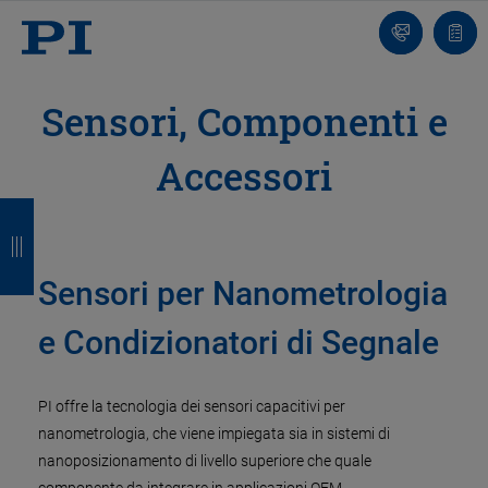
Contatto
Carr
Sensori, Componenti e
Accessori
I
I
I
I
n
n
n
n
d
d
d
d
Sensori per Nanometrologia
i
i
i
i
e Condizionatori di Segnale
e
e
e
e
t
t
t
t
PI offre la tecnologia dei sensori capacitivi per
nanometrologia, che viene impiegata sia in sistemi di
r
r
r
r
nanoposizionamento di livello superiore che quale
o
o
o
o