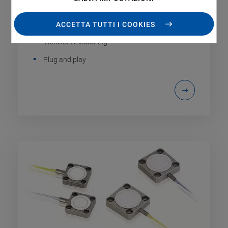
Noncontact distance measuring
Excellent measuring linearity
ACCETTA TUTTI I COOKIES
Vibration measuring
Plug and play