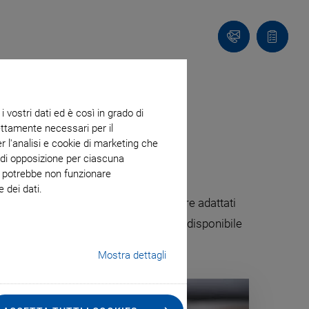
Contatto
Carrello
 vostri dati ed è così in grado di
trettamente necessari per il
r l'analisi e cookie di marketing che
o di opposizione per ciascuna
eb potrebbe non funzionare
 dei dati.
materiali piezoceramici possono essere adattati
one dei componenti dei sensori sono disponibile
za isteresi.
Mostra dettagli