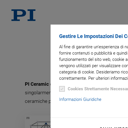
Gestire Le Impostazioni Dei 
Al fine di garantire un'esperienza di 
fornire contenuti o pubblicità e quindi
funzionamento del sito web, cookie ana
vengono utilizzati per visualizzare co
categoria di cookie. Desideriamo rico
correttamente. Per ulteriori informazi
PI Ceramic
offre un'ampia esperienza nella produ
Cookies Strettamente Necessar
singolarmente per rispondere perfettamente all'u
Informazioni Giuridiche
ceramiche piezo senza piombo. Gli attuatori reali