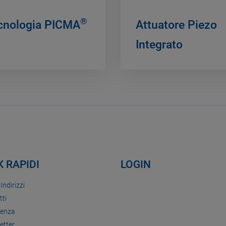
®
cnologia PICMA
Attuatore Piezo
Integrato
K RAPIDI
LOGIN
 Indirizzi
tti
tenza
etter