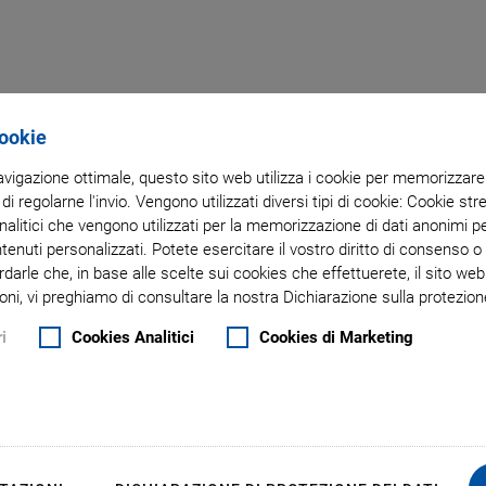
Cookie
Tecnologia Piezo
navigazione ottimale, questo sito web utilizza i cookie per memorizzare i
 di regolarne l'invio. Vengono utilizzati diversi tipi di cookie: Cookie s
litici che vengono utilizzati per la memorizzazione di dati anonimi pe
Componenti e Attuatori Piezoceramici
ntenuti personalizzati. Potete esercitare il vostro diritto di consenso 
rdarle che, in base alle scelte sui cookies che effettuerete, il sito w
oni, vi preghiamo di consultare la nostra Dichiarazione sulla protezione
zione di materiali piezoceramici, componenti e attuatori. I 
i
Cookies Analitici
Cookies di Marketing
so successivo dei componenti piezoelettrici. Per la costruzi
zzati con cristalli piezo offrono uno spostamento lineare sen