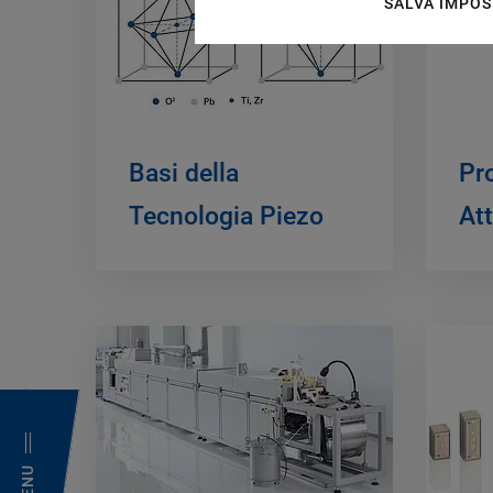
SALVA IMPOS
Basi della
Pro
Tecnologia Piezo
Att
MENU