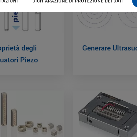
TAZIONI
DICHIARAZIONE DI PROTEZIONE DEI DATI
prietà degli
Generare Ultrasu
uatori Piezo