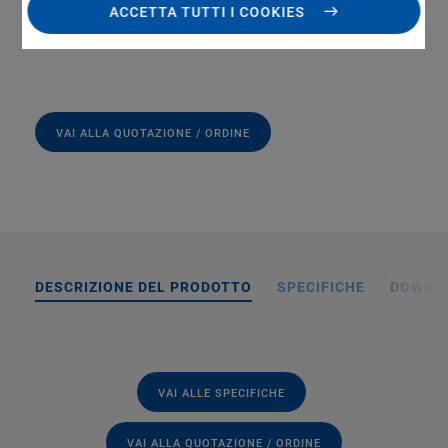
Fine adjustment of the focal plane with screws
ACCETTA TUTTI I COOKIES
Can be screwed on with four M2 screws
VAI ALLA QUOTAZIONE / ORDINE
DESCRIZIONE DEL PRODOTTO
SPECIFICHE
DOWNL
VAI ALLE SPECIFICHE
VAI ALLA QUOTAZIONE / ORDINE