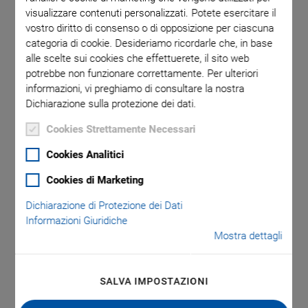
visualizzare contenuti personalizzati. Potete esercitare il
vostro diritto di consenso o di opposizione per ciascuna
categoria di cookie. Desideriamo ricordarle che, in base
alle scelte sui cookies che effettuerete, il sito web
potrebbe non funzionare correttamente. Per ulteriori
informazioni, vi preghiamo di consultare la nostra
Dichiarazione sulla protezione dei dati.
Cookies Strettamente Necessari
P-736.SHN
Cookies Analitici
Cookies di Marketing
Microscope Slide
Dichiarazione di Protezione dei Dati
Holder
Informazioni Giuridiche
Mostra dettagli
®
For P-736.ZCN2S / P-736.ZRN2S PInano
Z
Piezo Scanner Systems, Nikon Microscopes
SALVA IMPOSTAZIONI
Fixing microscope slides