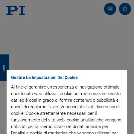
Contatto
Carr
I
I
I
I
n
n
n
n
d
d
d
d
Gestire Le Impostazioni Dei Cookie
Al fine di garantire un'esperienza di navigazione ottimale,
i
i
i
i
questo sito web utilizza i cookie per memorizzare i vostri
e
e
e
e
dati ed è così in grado di fornire contenuti o pubblicità e
quindi di regolarne l'invio. Vengono utilizzati diversi tipi di
t
t
t
t
cookie: Cookie strettamente necessari per il
funzionamento del sito web, cookie analitici che vengono
r
r
r
r
utilizzati per la memorizzazione di dati anonimi per
o
o
o
o
l'analisi e cookie di marketing che vengono utilizzati per