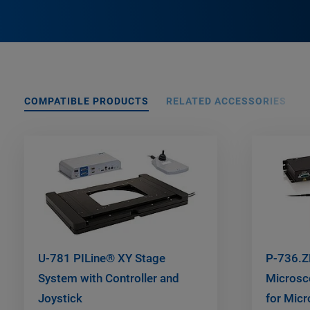
COMPATIBLE PRODUCTS
RELATED ACCESSORIES
U-781 PILine® XY Stage
P-736.Z
System with Controller and
Microsc
Joystick
for Micr