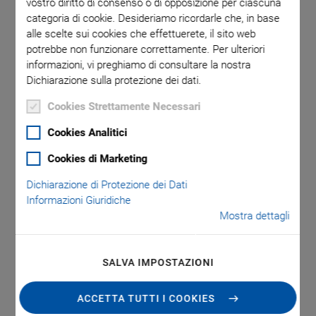
vostro diritto di consenso o di opposizione per ciascuna
categoria di cookie. Desideriamo ricordarle che, in base
alle scelte sui cookies che effettuerete, il sito web
potrebbe non funzionare correttamente. Per ulteriori
informazioni, vi preghiamo di consultare la nostra
Dichiarazione sulla protezione dei dati.
Cookies Strettamente Necessari
M-592.10 Z-Axis
Cookies Analitici
Mounting Bracket
Cookies di Marketing
Dichiarazione di Protezione dei Dati
For Vertical Mount of M-511, M-521 and M-531
Informazioni Giuridiche
Stages
Mostra dettagli
SALVA IMPOSTAZIONI
VAI ALLA QUOTAZIONE / ORDINE
ACCETTA TUTTI I COOKIES