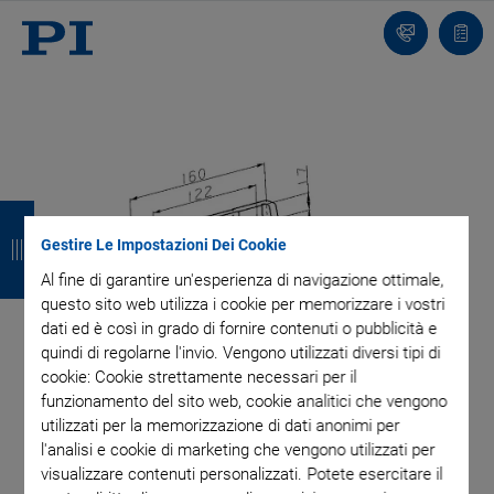
Contatto
Carr
I
I
I
I
n
n
n
n
Gestire Le Impostazioni Dei Cookie
Al fine di garantire un'esperienza di navigazione ottimale,
d
d
d
d
questo sito web utilizza i cookie per memorizzare i vostri
i
i
i
i
dati ed è così in grado di fornire contenuti o pubblicità e
quindi di regolarne l'invio. Vengono utilizzati diversi tipi di
e
e
e
e
cookie: Cookie strettamente necessari per il
funzionamento del sito web, cookie analitici che vengono
t
t
t
t
utilizzati per la memorizzazione di dati anonimi per
r
r
r
r
l'analisi e cookie di marketing che vengono utilizzati per
visualizzare contenuti personalizzati. Potete esercitare il
o
o
o
o