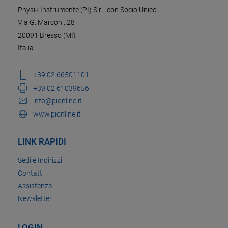
Physik Instrumente (PI) S.r.l. con Socio Unico
Via G. Marconi, 28
20091 Bresso (MI)
Italia
+39 02 66501101
+39 02 61039656
info@pionline.it
www.pionline.it
LINK RAPIDI
Sedi e Indirizzi
Contatti
Assistenza
Newsletter
LOGIN