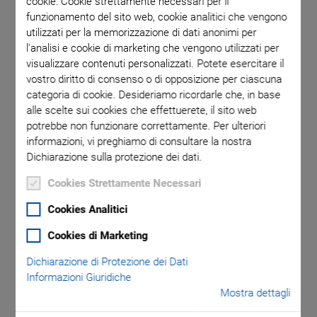
cookie: Cookie strettamente necessari per il
funzionamento del sito web, cookie analitici che vengono
utilizzati per la memorizzazione di dati anonimi per
l'analisi e cookie di marketing che vengono utilizzati per
visualizzare contenuti personalizzati. Potete esercitare il
vostro diritto di consenso o di opposizione per ciascuna
categoria di cookie. Desideriamo ricordarle che, in base
alle scelte sui cookies che effettuerete, il sito web
potrebbe non funzionare correttamente. Per ulteriori
informazioni, vi preghiamo di consultare la nostra
This product has been replaced by the following new product:
Dichiarazione sulla protezione dei dati.
Cookies Strettamente Necessari
Q-632 Q‑MOTION® ROTATION STAGE
Cookies Analitici
®
Q-622 Q-Motion
Cookies di Marketing
Dichiarazione di Protezione dei Dati
Miniature Rotation
Informazioni Giuridiche
Mostra dettagli
Stage