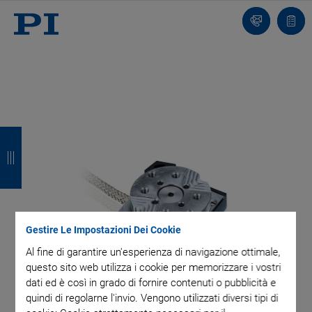
Contatto
Carr
I
I
I
I
n
n
n
n
d
d
d
d
i
i
i
i
e
e
e
e
Gestire Le Impostazioni Dei Cookie
Al fine di garantire un'esperienza di navigazione ottimale,
t
t
t
t
questo sito web utilizza i cookie per memorizzare i vostri
r
r
r
r
dati ed è così in grado di fornire contenuti o pubblicità e
quindi di regolarne l'invio. Vengono utilizzati diversi tipi di
o
o
o
o