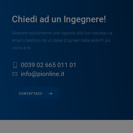
Chiedi ad un Ingegnere!
Ricevere rapidamente una risposta alla tua risposta via
email o telefono da un Sales Engineer dalla sede PI più
vicina a te.
0039 02 665 011 01
info@pionline.it
CONTATTACI!