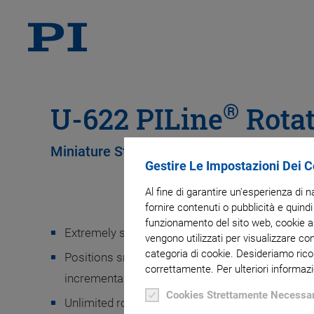
®
U-622 PILine
Rotat
Miniature Stage with Ultrasonic Piezo Mo
Gestire Le Impostazioni Dei 
Al fine di garantire un'esperienza di 
fornire contenuti o pubblicità e quindi
funzionamento del sito web, cookie ana
Extremely space-saving: Edge length only 20 m
vengono utilizzati per visualizzare co
categoria di cookie. Desideriamo rico
Positions small loads quickly and with precision
correttamente. Per ulteriori informazi
incremental motion to 525 µrad
Cookies Strettamente Necessar
Unlimited rotation range >360°