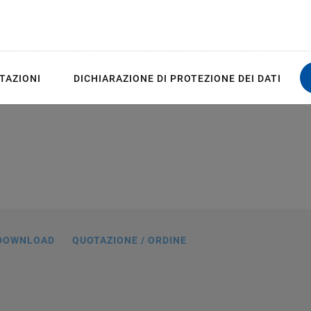
nd reduces generation of heat
TAZIONI
DICHIARAZIONE DI PROTEZIONE DEI DATI
n mm. Note that a comma is used in the
 instead of a decimal point.
DOWNLOAD
QUOTAZIONE / ORDINE