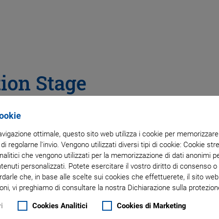
ion Stage
tor
Cookie
navigazione ottimale, questo sito web utilizza i cookie per memorizzare i
 di regolarne l'invio. Vengono utilizzati diversi tipi di cookie: Cookie s
litici che vengono utilizzati per la memorizzazione di dati anonimi pe
m, height 10 mm
ntenuti personalizzati. Potete esercitare il vostro diritto di consenso 
rdarle che, in base alle scelte sui cookies che effettuerete, il sito w
: Velocity to 720 °/s, minimum
oni, vi preghiamo di consultare la nostra Dichiarazione sulla protezione
i
Cookies Analitici
Cookies di Marketing