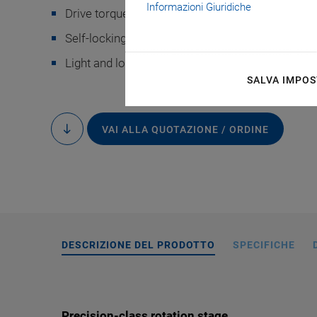
Informazioni Giuridiche
Drive torque 5 mNm
Self-locking when switched off: Saves energy a
Light and low noise
SALVA IMPOS
U-622, dimensions i
VAI ALLA QUOTAZIONE / ORDINE
to
drawings
content
DESCRIZIONE DEL PRODOTTO
SPECIFICHE
Precision-class rotation stage