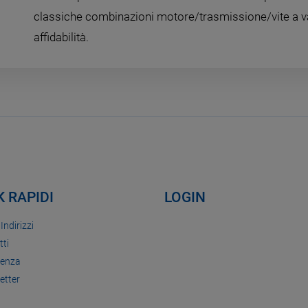
classiche combinazioni motore/trasmissione/vite a va
affidabilità.
K RAPIDI
LOGIN
 Indirizzi
tti
tenza
etter