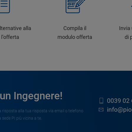
lternative alla
Compila il
Invia
 l’offerta
modulo offerta
di 
 un Ingegnere!
0039 02 
info@pion
risposta alla tua risposta via email o telefono
 sede PI più vicina a te.