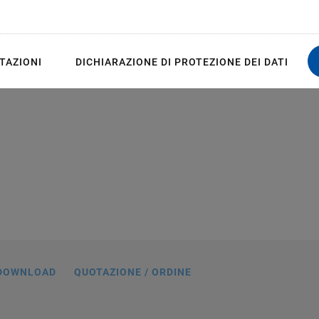
ives and PiezoMike linear
TAZIONI
DICHIARAZIONE DI PROTEZIONE DEI DATI
ck, digital I/O
DOWNLOAD
QUOTAZIONE / ORDINE