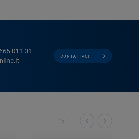
665 011 01
CONTATTACI!
line.it
1
of
1