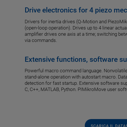
Drive electronics for 4 piezo me
Drivers for inertia drives (Q‑Motion and PiezoMi
(open-loop operation). Drives up to 4 linear actua
amplifier drives one axis at a time; switching be
via commands.
Extensive functions, software s
Powerful macro command language. Nonvolatile m
stand-alone operation with autostart macro. Data
detection for fast startup. Extensive software sup
C, C++, MATLAB, Python. PIMikroMove user soft
SCARICA IL DAT