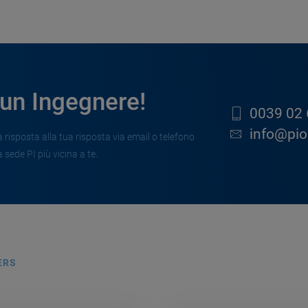
 un Ingegnere!
0039 02 
info@pion
risposta alla tua risposta via email o telefono
 sede PI più vicina a te.
ERS