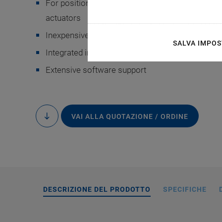
For positioners with Q-Motion® piezo inertia dr
actuators
Inexpensive, scalable multi-channel concept
SALVA IMPOS
Integrated interfaces: TCP/IP, USB, USB for joysti
Extensive software support
VAI ALLA QUOTAZIONE / ORDINE
to
content
DESCRIZIONE DEL PRODOTTO
SPECIFICHE