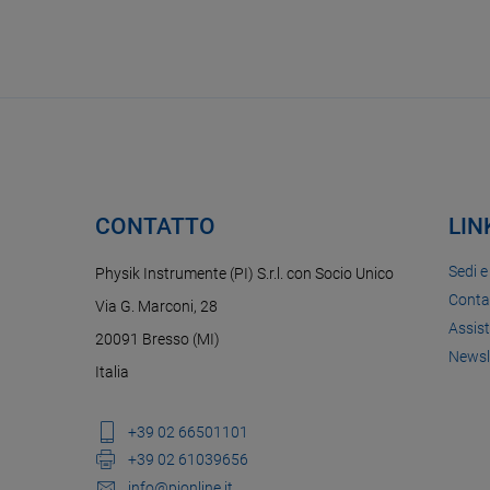
CONTATTO
LIN
Sedi e
Physik Instrumente (PI) S.r.l. con Socio Unico
Conta
Via G. Marconi, 28
Assis
20091 Bresso (MI)
Newsl
Italia
+39 02 66501101
+39 02 61039656
info@pionline.it