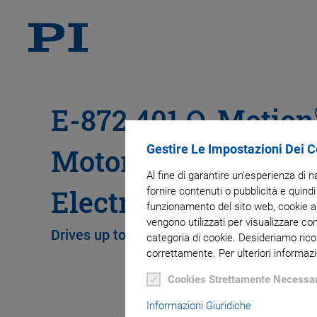
E-872.401 Q-Motion
Gestire Le Impostazioni Dei 
Motor / PiezoMike 
Al fine di garantire un'esperienza di 
Electronics
fornire contenuti o pubblicità e quindi
funzionamento del sito web, cookie ana
vengono utilizzati per visualizzare co
Drives up to 4 Linear Actuators, Benchtop
categoria di cookie. Desideriamo rico
correttamente. Per ulteriori informazi
Cookies Strettamente Necessar
Informazioni Giuridiche