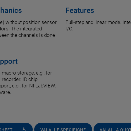
chanics
Features
ke) without position sensor
Full-step and linear mode. Inte
tors: The integrated
I/O.
tween the channels is done
upport
acro storage, e.g., for
 recorder. ID chip
port, e.g., for NI LabVIEW,
ware.
ASHEET
VAI ALLE SPECIFICHE
VAI ALLA QUO