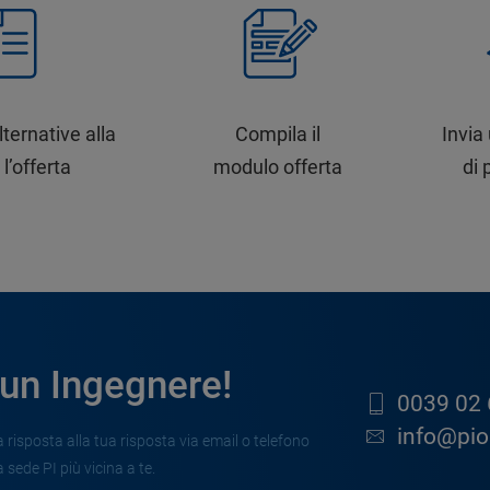
lternative alla
Compila il
Invia
 l’offerta
modulo offerta
di 
 un Ingegnere!
0039 02 
info@pion
risposta alla tua risposta via email o telefono
 sede PI più vicina a te.