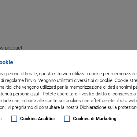
ew product:
Cookie
ION UNIT
navigazione ottimale, questo sito web utilizza i cookie per memorizzare i
 di regolarne l'invio. Vengono utilizzati diversi tipi di cookie: Cookie s
Controller
litici che vengono utilizzati per la memorizzazione di dati anonimi pe
ntenuti personalizzati. Potete esercitare il vostro diritto di consenso 
rdarle che, in base alle scelte sui cookies che effettuerete, il sito w
oni, vi preghiamo di consultare la nostra Dichiarazione sulla protezione
i
Cookies Analitici
Cookies di Marketing
ltiple Interfaces, for E-500