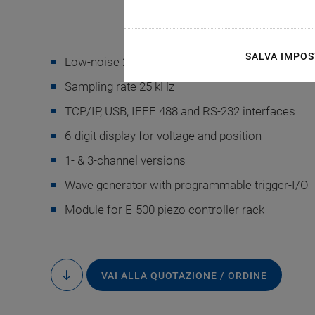
SALVA IMPOS
Low-noise 24-bit D/A converter
Sampling rate 25 kHz
TCP/IP, USB, IEEE 488 and RS-232 interfaces
The E-517 piezo disp
6-digit display for voltage and position
USB 
1- & 3-channel versions
Wave generator with programmable trigger-I/O
Module for E-500 piezo controller rack
VAI ALLA QUOTAZIONE / ORDINE
to
content