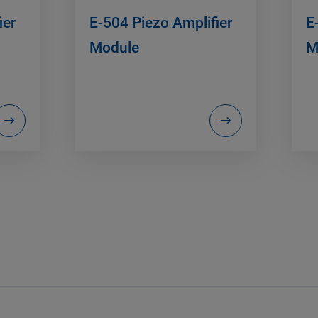
ier
E-504 Piezo Amplifier
E
Module
M