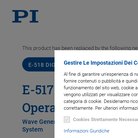
This product has been replaced by the following n
Gestire Le Impostazioni Dei 
E-518 DIGITAL INTERFACE AND FUNCT
Al fine di garantire un'esperienza di 
fornire contenuti o pubblicità e quindi
E-517 Digital Piezo 
funzionamento del sito web, cookie ana
vengono utilizzati per visualizzare co
categoria di cookie. Desideriamo rico
Operation Module
correttamente. Per ulteriori informazi
Cookies Strettamente Necessar
Wave Generator, Data Recorder, Display, Mu
System
Informazioni Giuridiche