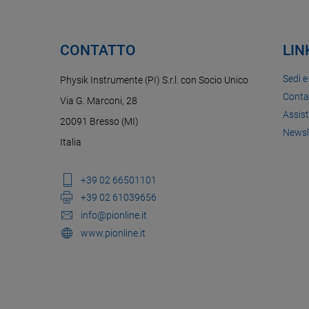
CONTATTO
LIN
Sedi e
Physik Instrumente (PI) S.r.l. con Socio Unico
Conta
Via G. Marconi, 28
Assis
20091 Bresso (MI)
Newsl
Italia
+39 02 66501101
+39 02 61039656
info@pionline.it
www.pionline.it