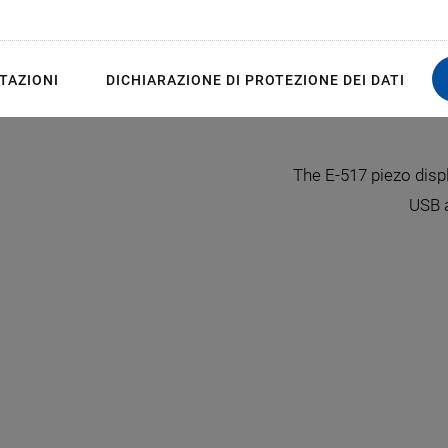
TAZIONI
DICHIARAZIONE DI PROTEZIONE DEI DATI
lay and D/A converter module, provides
The E-517 piezo disp
and TCP/IP connectivity
USB 