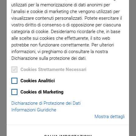
utilizzati per la memorizzazione di dati anonimi per
l'analisi e cookie di marketing che vengono utilizzati per
visualizzare contenuti personalizzati. Potete esercitare il
vostro diritto di consenso o di opposizione per ciascuna
categoria di cookie. Desideriamo ricordarle che, in base
alle scelte sui cookies che effettuerete, il sito web
potrebbe non funzionare correttamente. Per ulteriori
informazioni, vi preghiamo di consultare la nostra
C-663.12C885 Mercury
Dichiarazione sulla protezione dei dati.
Step Stepper Motor
Cookies Strettamente Necessari
Cookies Analitici
Controller Module
Cookies di Marketing
For the C-885 PIMotionMaster Modular Controller
Dichiarazione di Protezione dei Dati
System
Informazioni Giuridiche
High microstep resolution
Mostra dettagli
Fast-running motor (output voltage 48 V, even at lower
operating voltage)