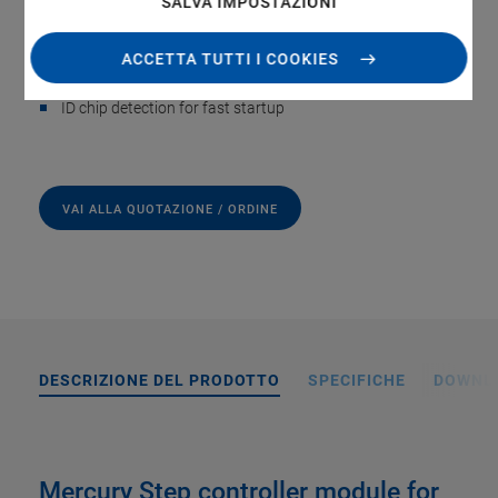
SALVA IMPOSTAZIONI
Closed-loop operation of 2-phase stepper motors
ACCETTA TUTTI I COOKIES
Support for external sensors
ID chip detection for fast startup
VAI ALLA QUOTAZIONE / ORDINE
DESCRIZIONE DEL PRODOTTO
SPECIFICHE
DOWNL
Mercury Step controller module for