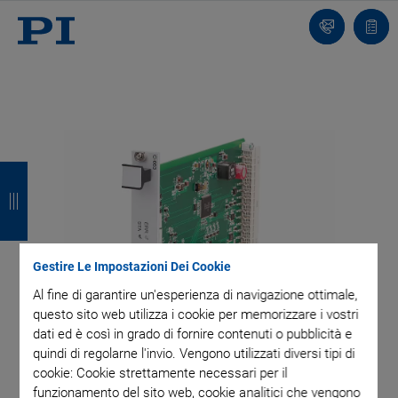
Contatto
Carr
I
I
I
I
n
n
n
n
d
d
d
d
i
i
i
i
Gestire Le Impostazioni Dei Cookie
e
e
e
e
Al fine di garantire un'esperienza di navigazione ottimale,
questo sito web utilizza i cookie per memorizzare i vostri
t
t
t
t
dati ed è così in grado di fornire contenuti o pubblicità e
quindi di regolarne l'invio. Vengono utilizzati diversi tipi di
r
r
r
r
cookie: Cookie strettamente necessari per il
o
o
o
o
funzionamento del sito web, cookie analitici che vengono