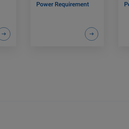
Power Requirement
P