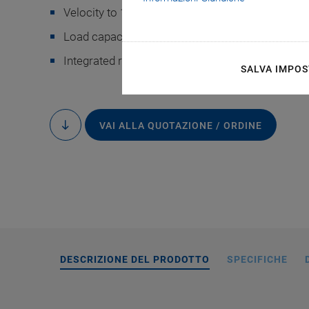
Velocity to 15 mm/s
Load capacity to 30 N
Integrated reference and limit switches
SALVA IMPOS
Comparison of XYZ 
VAI ALLA QUOTAZIONE / ORDINE
to
stages with folded d
content
26 
DESCRIZIONE DEL PRODOTTO
SPECIFICHE