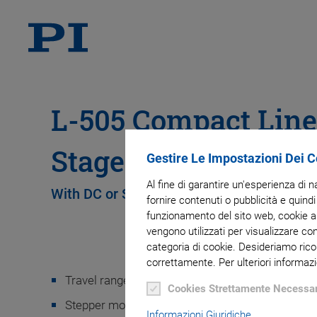
L-505 Compact Line
Stage
Gestire Le Impostazioni Dei 
Al fine di garantire un'esperienza di 
With DC or Stepper Motor
fornire contenuti o pubblicità e quindi
funzionamento del sito web, cookie ana
vengono utilizzati per visualizzare co
categoria di cookie. Desideriamo rico
correttamente. Per ulteriori informazi
Travel ranges 13 or 26 mm
Cookies Strettamente Necessar
Stepper motor with and without gearhead or DC
Informazioni Giuridiche