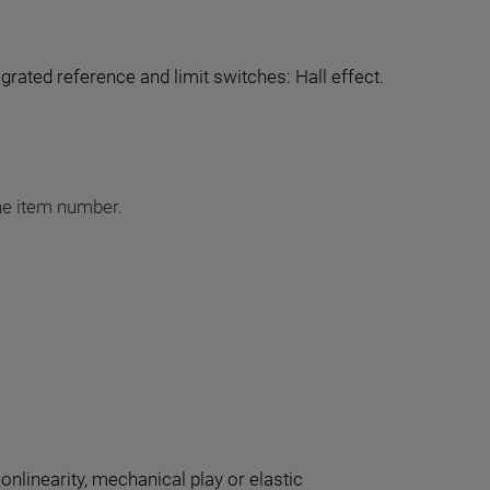
rated reference and limit switches: Hall effect.
the item number.
onlinearity, mechanical play or elastic