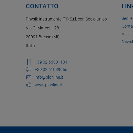
CONTATTO
LIN
Sedi e
Physik Instrumente (PI) S.r.l. con Socio Unico
Conta
Via G. Marconi, 28
Assis
20091 Bresso (MI)
Newsl
Italia
+39 02 66501101
+39 02 61039656
info@pionline.it
www.pionline.it