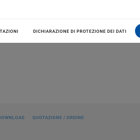
TAZIONI
DICHIARAZIONE DI PROTEZIONE DEI DATI
assemblies consisting of three linear
rivetrain: 13 mm travel range (left) and
mm travel range (right)
DOWNLOAD
QUOTAZIONE / ORDINE