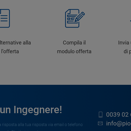
lternative alla
Compila il
Invia
 l’offerta
modulo offerta
di 
 un Ingegnere!
0039 02 
info@pion
risposta alla tua risposta via email o telefono