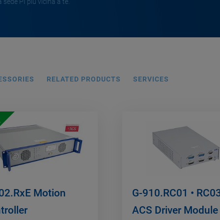
 sede PI più vicina a te.
ESSORIES
RELATED PRODUCTS
SERVICES
à
02.RxE Motion
G-910.RC01 • RC0
troller
ACS Driver Module 