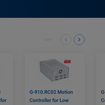
1
of
7
3
G-910.RC02 Motion
G
for
Controller for Low
C