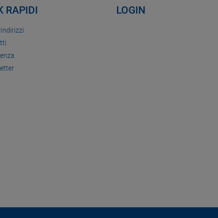
K RAPIDI
LOGIN
 Indirizzi
tti
tenza
etter