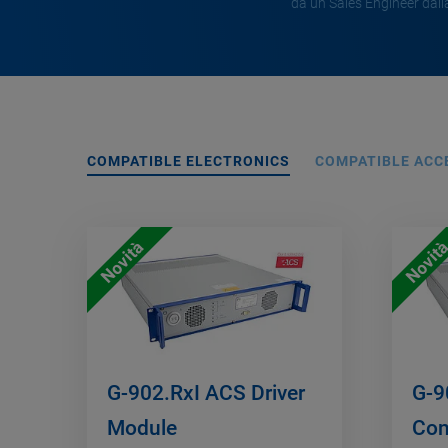
da un Sales Engineer dalla
COMPATIBLE ELECTRONICS
COMPATIBLE ACC
Novità
Novit
G-902.RxI ACS Driver
G-9
Module
Con