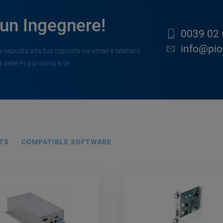
 un Ingegnere!
0039 02 
info@pion
risposta alla tua risposta via email o telefono
 sede PI più vicina a te.
TS
COMPATIBLE SOFTWARE