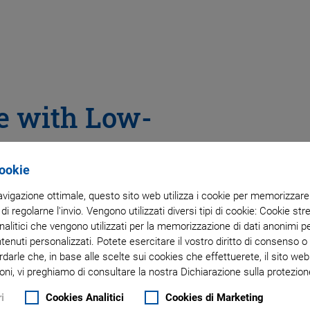
ge with Low-
Cookie
ning
navigazione ottimale, questo sito web utilizza i cookie per memorizzare i
 di regolarne l'invio. Vengono utilizzati diversi tipi di cookie: Cookie s
litici che vengono utilizzati per la memorizzazione di dati anonimi pe
ntenuti personalizzati. Potete esercitare il vostro diritto di consenso 
rdarle che, in base alle scelte sui cookies che effettuerete, il sito w
oni, vi preghiamo di consultare la nostra Dichiarazione sulla protezione
i
Cookies Analitici
Cookies di Marketing