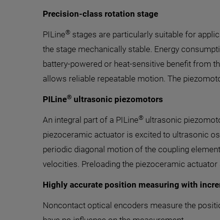
Precision-class rotation stage
®
PILine
stages are particularly suitable for appli
the stage mechanically stable. Energy consumptio
battery-powered or heat-sensitive benefit from t
allows reliable repeatable motion. The piezomotor
®
PILine
ultrasonic piezomotors
®
An integral part of a PILine
ultrasonic piezomotor
piezoceramic actuator is excited to ultrasonic o
periodic diagonal motion of the coupling element 
velocities. Preloading the piezoceramic actuator 
Highly accurate position measuring with incr
Noncontact optical encoders measure the position 