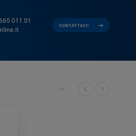
665 011 01
CONTATTACI!
line.it
1
of
1