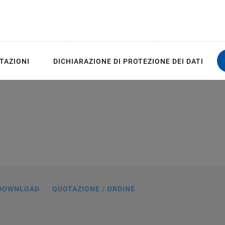
tion
d reduces generation of heat
TAZIONI
DICHIARAZIONE DI PROTEZIONE DEI DATI
n mm. Position of the 0° mark [1] after
that a comma is used in the drawings
ead of a decimal point.
DOWNLOAD
QUOTAZIONE / ORDINE