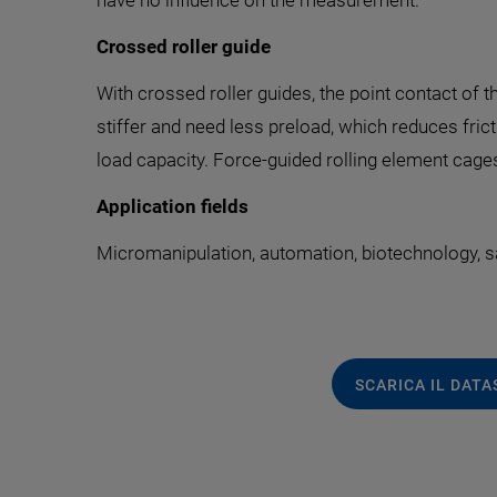
have no influence on the measurement.
Crossed roller guide
With crossed roller guides, the point contact of t
stiffer and need less preload, which reduces fri
load capacity. Force-guided rolling element cage
Application fields
Micromanipulation, automation, biotechnology, s
SCARICA IL DAT