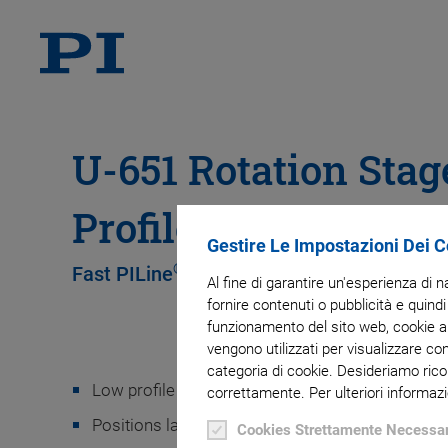
U-651 Rotation Sta
Profile Design
Gestire Le Impostazioni Dei 
®
Fast PILine
Direct Drive and Central Ope
Al fine di garantire un'esperienza di 
fornire contenuti o pubblicità e quindi
funzionamento del sito web, cookie ana
vengono utilizzati per visualizzare co
categoria di cookie. Desideriamo rico
Low profile of only 14 mm
correttamente. Per ulteriori informazi
Positions larger loads quickly and with precision
Cookies Strettamente Necessar