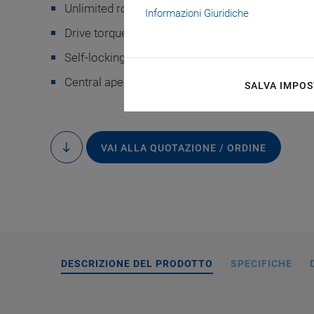
Unlimited rotation range >360°
Informazioni Giuridiche
Drive torque to 0.3 Nm in both directions of rota
Self-locking when switched off: saves energy an
Central aperture for more fields of application
SALVA IMPOS
U-651, dimensions i
referencing. Note 
VAI ALLA QUOTAZIONE / ORDINE
to
content
inst
DESCRIZIONE DEL PRODOTTO
SPECIFICHE