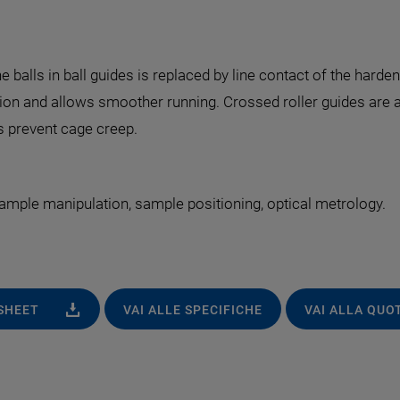
he balls in ball guides is replaced by line contact of the hard
ction and allows smoother running. Crossed roller guides are 
s prevent cage creep.
ample manipulation, sample positioning, optical metrology.
ASHEET
VAI ALLE SPECIFICHE
VAI ALLA QUO