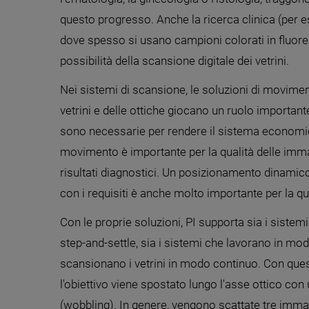
questo progresso. Anche la ricerca clinica (per e
dove spesso si usano campioni colorati in fluore
possibilità della scansione digitale dei vetrini.
Nei sistemi di scansione, le soluzioni di movim
vetrini e delle ottiche giocano un ruolo important
sono necessarie per rendere il sistema economico
movimento è importante per la qualità delle immag
risultati diagnostici. Un posizionamento dinamico 
con i requisiti è anche molto importante per la qu
Con le proprie soluzioni, PI supporta sia i siste
step-and-settle, sia i sistemi che lavorano in moda
scansionano i vetrini in modo continuo. Con qu
l'obiettivo viene spostato lungo l'asse ottico con
(wobbling). In genere, vengono scattate tre imma