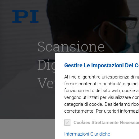
Scansione
Digitale di
Gestire Le Impostazioni Dei 
Vetrini
Al fine di garantire un'esperienza di 
fornire contenuti o pubblicità e quindi
funzionamento del sito web, cookie ana
vengono utilizzati per visualizzare co
categoria di cookie. Desideriamo rico
correttamente. Per ulteriori informazi
Cookies Strettamente Necessar
Informazioni Giuridiche