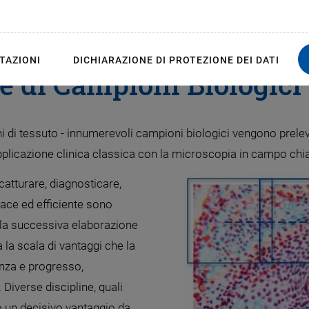
ale: La Base per una Gest
TAZIONI
DICHIARAZIONE DI PROTEZIONE DEI DATI
te di Campioni Biologici 
 di tessuto - innumerevoli campioni biologici vengono preleva
applicazione clinica classica con la microscopia in campo chi
catturare, diagnosticare,
cace ed efficiente sono
la successiva elaborazione
 la scala di vantaggi che la
anza e progresso,
Diverse discipline, quali
no un decisivo vantaggio da