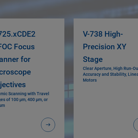
725.xCDE2
V-738 High-
FOC Focus
Precision XY
anner for
Stage
Clear Aperture, High Run-Ou
croscope
Accuracy and Stability, Line
Motors
jectives
mic Scanning with Travel
es of 100 µm, 400 µm, or
 µm