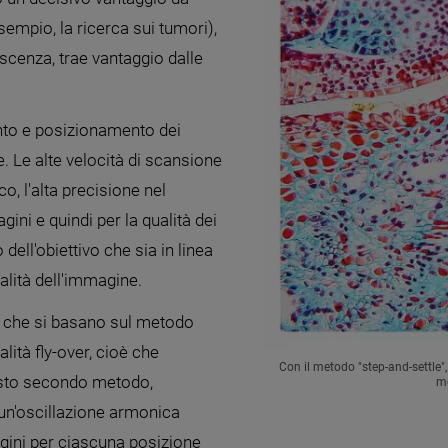
sempio, la ricerca sui tumori),
scenza, trae vantaggio dalle
ento e posizionamento dei
e. Le alte velocità di scansione
, l'alta precisione nel
ini e quindi per la qualità dei
dell'obiettivo che sia in linea
alità dell'immagine.
mi che si basano sul metodo
lità fly-over, cioè che
Con il metodo "step-and-settle
esto secondo metodo,
mo
 un'oscillazione armonica
gini per ciascuna posizione