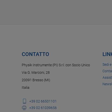
CONTATTO
LIN
Sedi e
Physik Instrumente (PI) S.r.l. con Socio Unico
Conta
Via G. Marconi, 28
Assis
20091 Bresso (MI)
Newsl
Italia
+39 02 66501101
+39 02 61039656