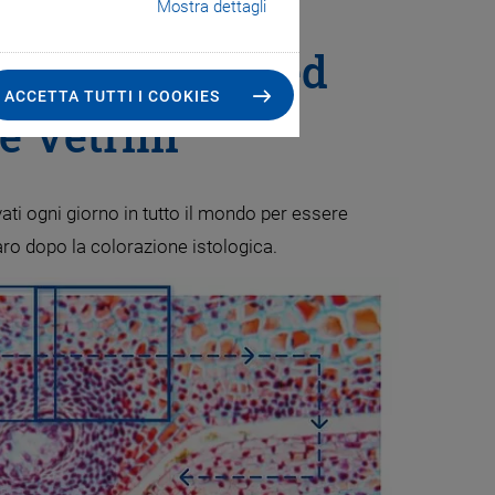
Mostra dettagli
ione Efficace ed
ACCETTA TUTTI I COOKIES
e Vetrini
ti ogni giorno in tutto il mondo per essere
aro dopo la colorazione istologica.