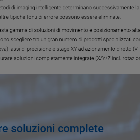
etodi di imaging intelligente determinano successivamente la 
ltre tipiche fonti di errore possono essere eliminate.
 vasta gamma di soluzioni di movimento e posizionamento al
sono scegliere tra un gran numero di prodotti specializzati co
leva), assi di precisione e stage XY ad azionamento diretto (V-
urare soluzioni completamente integrate (X/Y/Z incl. rotazion
tre soluzioni complete