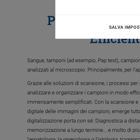
Patologia Digit
SALVA IMPOS
Efficien
Sangue, tamponi (ad esempio, Pap test), campioni
analizzati al microscopio. Principalmente, per l'
Grazie alle soluzioni di scansione, i processi per 
analizzare e organizzare i campioni in modo effi
immensamente semplificati. Con la scansione e 
digitale delle immagini dei campioni, emerge tutta
digitalizzazione porta con sé: Diagnostica a dist
memorizzazione a lungo termine... e molto di più. 
l'ematologia, la ginecologia o l'istologia, traggo