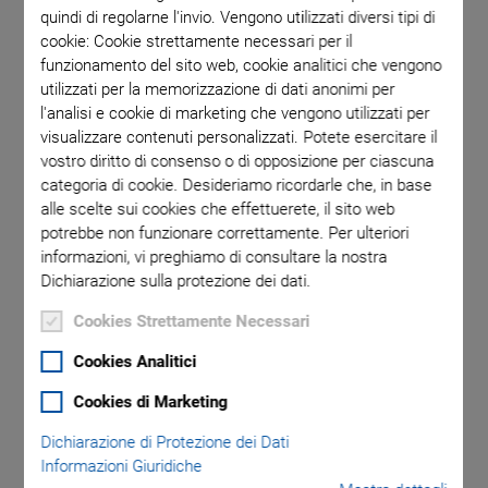
quindi di regolarne l'invio. Vengono utilizzati diversi tipi di
cookie: Cookie strettamente necessari per il
funzionamento del sito web, cookie analitici che vengono
utilizzati per la memorizzazione di dati anonimi per
l'analisi e cookie di marketing che vengono utilizzati per
visualizzare contenuti personalizzati. Potete esercitare il
vostro diritto di consenso o di opposizione per ciascuna
categoria di cookie. Desideriamo ricordarle che, in base
alle scelte sui cookies che effettuerete, il sito web
potrebbe non funzionare correttamente. Per ulteriori
A-121 PIglide AT1
informazioni, vi preghiamo di consultare la nostra
Dichiarazione sulla protezione dei dati.
Linear Stage with Air
Cookies Strettamente Necessari
Bearings
Cookies Analitici
High Performance Small Footprint
Cookies di Marketing
Nanopositioning Stage
Dichiarazione di Protezione dei Dati
Ideal for scanning applications or high-precision
Informazioni Giuridiche