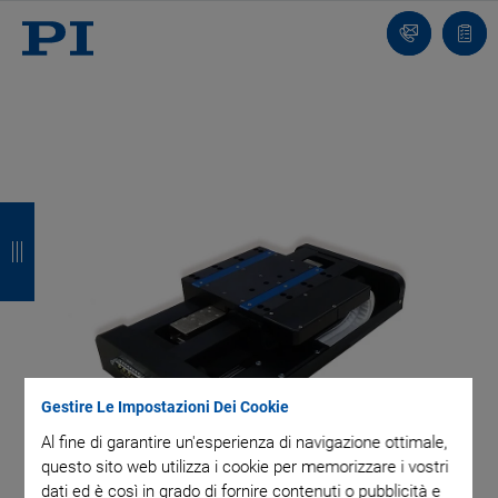
Contatto
Carr
I
I
I
I
n
n
n
n
d
d
d
d
i
i
i
i
e
e
e
e
t
t
t
t
Gestire Le Impostazioni Dei Cookie
Al fine di garantire un'esperienza di navigazione ottimale,
r
r
r
r
questo sito web utilizza i cookie per memorizzare i vostri
o
o
o
o
dati ed è così in grado di fornire contenuti o pubblicità e