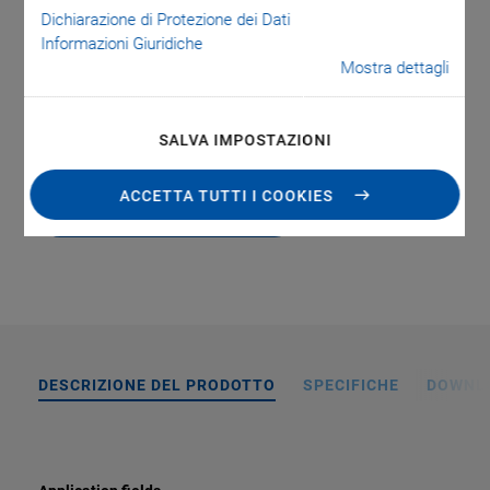
Holding force to 800 N
Dichiarazione di Protezione dei Dati
Informazioni Giuridiche
Travel range 20 mm
Mostra dettagli
Integrated direct-measuring linear encoder with resolution
5 nm
SALVA IMPOSTAZIONI
ACCETTA TUTTI I COOKIES
VAI ALLA QUOTAZIONE / ORDINE
DESCRIZIONE DEL PRODOTTO
SPECIFICHE
DOWNL