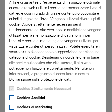
Al fine di garantire un'esperienza di navigazione ottimale,
questo sito web utilizza i cookie per memorizzare i vostri
dati ed è così in grado di fornire contenuti o pubblicità e
Compar
quindi di regolarne l'invio. Vengono utilizzati diversi tipi di
actuat
cookie: Cookie strettamente necessari per il
smooth m
funzionamento del sito web, cookie analitici che vengono
utilizzati per la memorizzazione di dati anonimi per
l'analisi e cookie di marketing che vengono utilizzati per
visualizzare contenuti personalizzati. Potete esercitare il
vostro diritto di consenso o di opposizione per ciascuna
categoria di cookie. Desideriamo ricordarle che, in base
alle scelte sui cookies che effettuerete, il sito web
®
N-216 NEXLINE
potrebbe non funzionare correttamente. Per ulteriori
informazioni, vi preghiamo di consultare la nostra
Linear Actuator
Dichiarazione sulla protezione dei dati.
Cookies Strettamente Necessari
Nanopositioning Over Long Travel Ranges, With
®
High Forces, PiezoWalk
Principle
Cookies Analitici
Force generation to 600 N
Cookies di Marketing