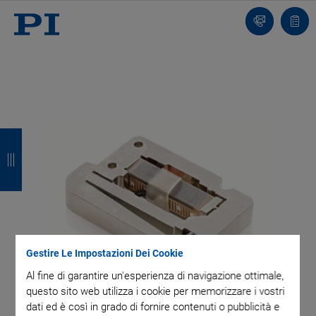
Contatto
Carr
I
I
I
I
n
n
n
n
d
d
d
d
i
i
i
i
e
e
e
e
Gestire Le Impostazioni Dei Cookie
t
t
t
t
Al fine di garantire un'esperienza di navigazione ottimale,
r
r
r
r
questo sito web utilizza i cookie per memorizzare i vostri
dati ed è così in grado di fornire contenuti o pubblicità e
o
o
o
o