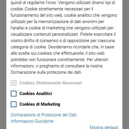
quindi di regolarne l'invio. Vengono utilizzati diversi tipi di
cookie: Cookie strettamente necessari per il
funzionamento del sito web, cookie analitici che vengono
utilizzati per la memorizzazione di dati anonimi per
l'analisi e cookie di marketing che vengono utilizzati per
visualizzare contenuti personalizzati. Potete esercitare il
vostro diritto di consenso o di opposizione per ciascuna
categoria di cookie. Desideriamo ricordarle che, in base
P-604 Compact
alle scelte sui cookies che effettuerete, il sito web
potrebbe non funzionare correttamente. Per ulteriori
PiezoMove Linear
informazioni, vi preghiamo di consultare la nostra
Dichiarazione sulla protezione dei dati.
Actuator
Cookies Strettamente Necessari
Inexpensive, with 300 µm Travel Range
Cookies Analitici
Light and compact: 4 g and <13 mm × 20 mm surface
Cookies di Marketing
Travel range 300 µm
Dichiarazione di Protezione dei Dati
Informazioni Giuridiche
Optimized design for manufacturing in large quantities
Mostra dettagli