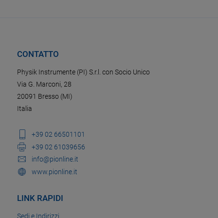
CONTATTO
Physik Instrumente (PI) S.r.l. con Socio Unico
Via G. Marconi, 28
20091 Bresso (MI)
Italia
+39 02 66501101
+39 02 61039656
info@pionline.it
www.pionline.it
LINK RAPIDI
Sedi e Indirizzi