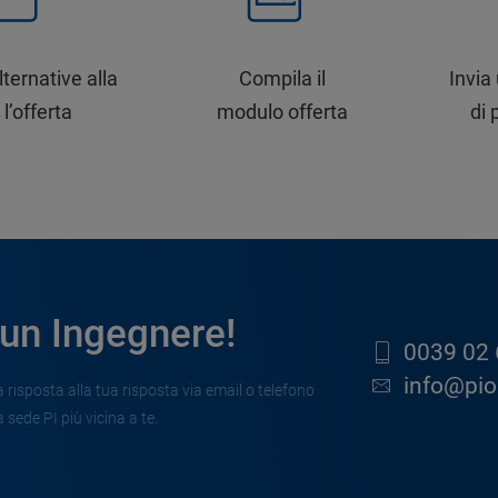
lternative alla
Compila il
Invia
 l’offerta
modulo offerta
di 
 un Ingegnere!
0039 02 
info@pion
risposta alla tua risposta via email o telefono
 sede PI più vicina a te.