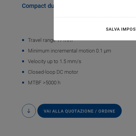
Compact due to Folded Drive
SALVA IMPOS
Travel range 17 mm
Minimum incremental motion 0.1 µm
M-232, dimensions i
Velocity up to 1.5 mm/s
drawings
Closed-loop DC motor
MTBF >5000 h
VAI ALLA QUOTAZIONE / ORDINE
to
content