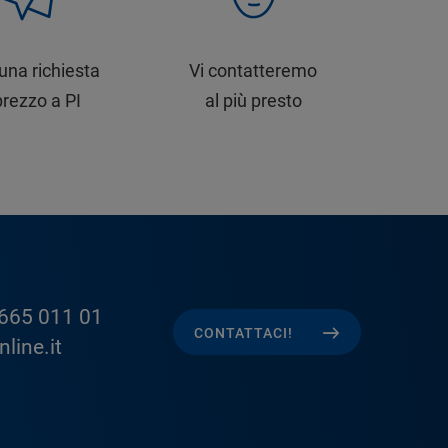
 una richiesta
Vi contatteremo
prezzo a PI
al più presto
665 011 01
CONTATTACI!
line.it