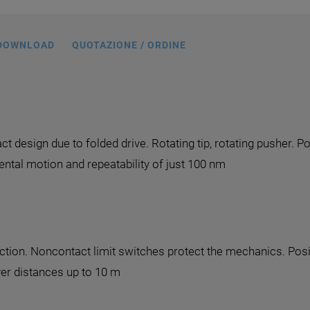
DOWNLOAD
QUOTAZIONE / ORDINE
t design due to folded drive. Rotating tip, rotating pusher. 
ental motion and repeatability of just 100 nm
ction. Noncontact limit switches protect the mechanics. Posit
over distances up to 10 m