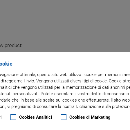
ew product:
UATOR, DC OR STEPPER
Cookie
navigazione ottimale, questo sito web utilizza i cookie per memorizzare i
 di regolarne l'invio. Vengono utilizzati diversi tipi di cookie: Cookie s
tion
litici che vengono utilizzati per la memorizzazione di dati anonimi pe
ntenuti personalizzati. Potete esercitare il vostro diritto di consenso 
th DC
rdarle che, in base alle scelte sui cookies che effettuerete, il sito w
oni, vi preghiamo di consultare la nostra Dichiarazione sulla protezione
i
Cookies Analitici
Cookies di Marketing