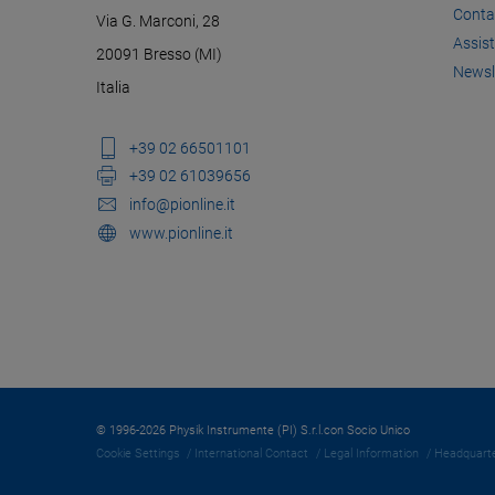
Conta
Via G. Marconi, 28
Assis
20091 Bresso (MI)
Newsl
Italia
+39 02 66501101
+39 02 61039656
info@pionline.it
www.pionline.it
© 1996-2026 Physik Instrumente (PI) S.r.l.con Socio Unico
Cookie Settings
International Contact
Legal Information
Headquarte