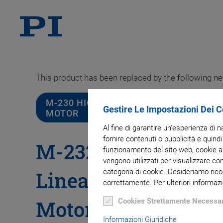
This product has been replaced by the following n
M-230 HIGH-RESOLUTION LINEAR ACT
Gestire Le Impostazioni Dei 
MOTOR
Al fine di garantire un'esperienza di 
fornire contenuti o pubblicità e quindi
M-232 High-Resolu
funzionamento del sito web, cookie ana
vengono utilizzati per visualizzare co
Linear Actuator wi
categoria di cookie. Desideriamo rico
correttamente. Per ulteriori informazi
Motor
Cookies Strettamente Necessar
Informazioni Giuridiche