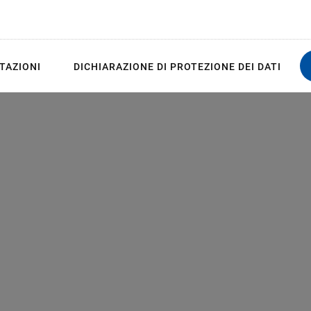
TAZIONI
DICHIARAZIONE DI PROTEZIONE DEI DATI
n mm. Note that a comma is used in the
 instead of a decimal point.