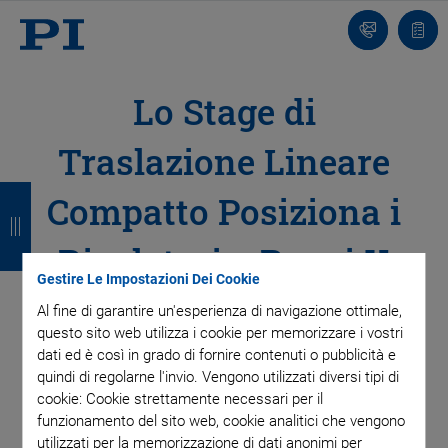
Contatto
Carr
Lo Stage di
Traslazione Lineare
I
I
I
I
Compatto Posiziona i
n
n
n
n
Rivelatori a Raggi X
d
d
d
d
Gestire Le Impostazioni Dei Cookie
i
i
i
i
Al fine di garantire un'esperienza di navigazione ottimale,
e
e
e
e
questo sito web utilizza i cookie per memorizzare i vostri
dati ed è così in grado di fornire contenuti o pubblicità e
t
t
t
t
Analizzare le Interazioni
quindi di regolarne l'invio. Vengono utilizzati diversi tipi di
cookie: Cookie strettamente necessari per il
r
r
r
r
della Radiazione di
funzionamento del sito web, cookie analitici che vengono
o
o
o
o
utilizzati per la memorizzazione di dati anonimi per