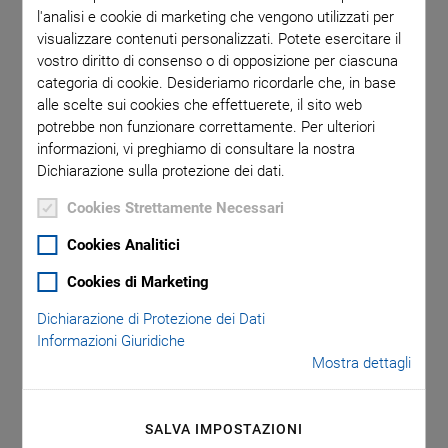
Sincrotrone FEL con la
l'analisi e cookie di marketing che vengono utilizzati per
visualizzare contenuti personalizzati. Potete esercitare il
Materia
vostro diritto di consenso o di opposizione per ciascuna
categoria di cookie. Desideriamo ricordarle che, in base
alle scelte sui cookies che effettuerete, il sito web
potrebbe non funzionare correttamente. Per ulteriori
informazioni, vi preghiamo di consultare la nostra
Dichiarazione sulla protezione dei dati.
Cookies Strettamente Necessari
Cookies Analitici
Cookies di Marketing
Dichiarazione di Protezione dei Dati
Informazioni Giuridiche
Mostra dettagli
Vista all' interno della camera a vuoto con lo stage PI integrato
(Immagine: SLAC National Accelerator Laboratory)
SALVA IMPOSTAZIONI