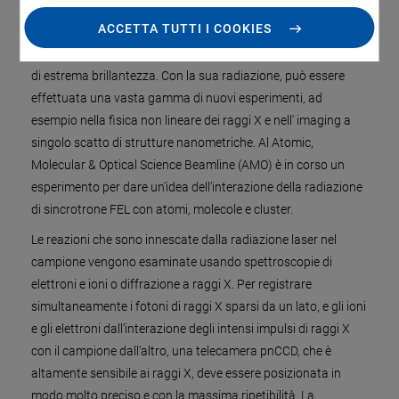
La Linac Coherent Light Source (LCLS), parte dello SLAC
ACCETTA TUTTI I COOKIES
(Stanford Linear AcceleratorCenter), è una sorgente laser a
elettroni liberi (FEL) e produce una radiazione di sincrotrone
di estrema brillantezza. Con la sua radiazione, può essere
effettuata una vasta gamma di nuovi esperimenti, ad
esempio nella fisica non lineare dei raggi X e nell' imaging a
singolo scatto di strutture nanometriche. Al Atomic,
Molecular & Optical Science Beamline (AMO) è in corso un
esperimento per dare un'idea dell'interazione della radiazione
di sincrotrone FEL con atomi, molecole e cluster.
Le reazioni che sono innescate dalla radiazione laser nel
campione vengono esaminate usando spettroscopie di
elettroni e ioni o diffrazione a raggi X. Per registrare
simultaneamente i fotoni di raggi X sparsi da un lato, e gli ioni
e gli elettroni dall'interazione degli intensi impulsi di raggi X
con il campione dall'altro, una telecamera pnCCD, che è
altamente sensibile ai raggi X, deve essere posizionata in
modo molto preciso e con la massima ripetibilità. La