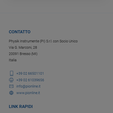
CONTATTO
Physik Instrumente (PI) S.r.l. con Socio Unico
Via G. Marconi, 28
20091 Bresso (MI)
Italia
+39 02 66501101
+39 02 61039656
info@pionline.it
www.pionline.it
LINK RAPIDI