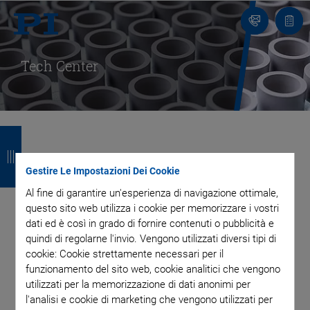
Contatto
Carr
Tech Center
I
I
I
I
n
n
n
n
Tempi di Consegna
Gestire Le Impostazioni Dei Cookie
d
d
d
d
Al fine di garantire un'esperienza di navigazione ottimale,
Rapidi e Processi di
i
i
i
i
questo sito web utilizza i cookie per memorizzare i vostri
dati ed è così in grado di fornire contenuti o pubblicità e
e
e
e
e
Produzione Flessibili
quindi di regolarne l'invio. Vengono utilizzati diversi tipi di
t
t
t
t
cookie: Cookie strettamente necessari per il
funzionamento del sito web, cookie analitici che vengono
r
r
r
r
utilizzati per la memorizzazione di dati anonimi per
Il nostro obiettivo è quello di supportare i nostri clienti nello
l'analisi e cookie di marketing che vengono utilizzati per
o
o
o
o
sviluppo, nella produzione e nell'assemblaggio di componenti