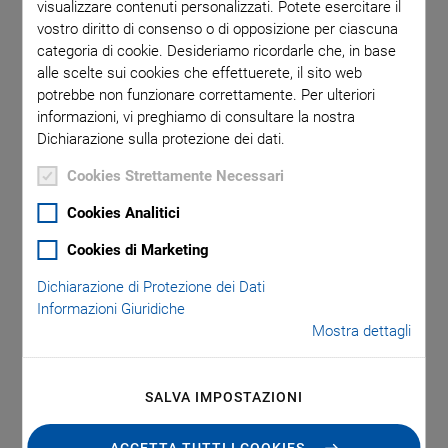
visualizzare contenuti personalizzati. Potete esercitare il
piezoelettrici, anche per le esigenze più complesse. Il Tech
vostro diritto di consenso o di opposizione per ciascuna
Center di PI Ceramic combina un'ampia varietà di
categoria di cookie. Desideriamo ricordarle che, in base
competenze, sia nel campo della produzione di piccole serie
alle scelte sui cookies che effettuerete, il sito web
potrebbe non funzionare correttamente. Per ulteriori
che in quello delle lavorazioni successive. In questo modo è
informazioni, vi preghiamo di consultare la nostra
possibile qualificare rapidamente e facilmente i campioni per
Dichiarazione sulla protezione dei dati.
progetti specifici.
Cookies Strettamente Necessari
Cookies Analitici
Tempi di Consegna Rapidi e
Cookies di Marketing
Soluzioni Flessibili
Dichiarazione di Protezione dei Dati
Informazioni Giuridiche
Mostra dettagli
Nel Tech Center lavoriamo principalmente componenti
piezoelettrici con lo studio dello stato, il campione funzionale
SALVA IMPOSTAZIONI
o il prototipo, nonché articoli prodotti in serie con requisiti
speciali. Qui, sia i pezzi singoli che le piccole serie vengono