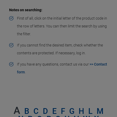
Notes on searching:
First of all, click on the initial letter of the product code in
the row of letters. You can then limit the search by using
the filter.
If you cannot find the desired item, check whether the
contents are protected. If necessary, log in.
If you have any questions, contact us via our
>> Contact
form
.
A
B
C
D
E
F
G
H
L
M