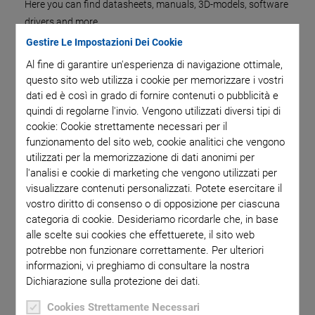
Here you can find datasheets, manuals, 3D-models, software
drivers and more.
Gestire Le Impostazioni Dei Cookie
Al fine di garantire un'esperienza di navigazione ottimale,
questo sito web utilizza i cookie per memorizzare i vostri
PI Software Suite
dati ed è così in grado di fornire contenuti o pubblicità e
quindi di regolarne l'invio. Vengono utilizzati diversi tipi di
cookie: Cookie strettamente necessari per il
funzionamento del sito web, cookie analitici che vengono
utilizzati per la memorizzazione di dati anonimi per
SOFTWARE FILES
l'analisi e cookie di marketing che vengono utilizzati per
PI Software Suite C-990.CD1
visualizzare contenuti personalizzati. Potete esercitare il
vostro diritto di consenso o di opposizione per ciascuna
VERSIONE / DATA
categoria di cookie. Desideriamo ricordarle che, in base
3.3.0.4, 2026-07
alle scelte sui cookies che effettuerete, il sito web
zip
-
2 GB
potrebbe non funzionare correttamente. Per ulteriori
informazioni, vi preghiamo di consultare la nostra
Dichiarazione sulla protezione dei dati.
RICHIESTA
Cookies Strettamente Necessari