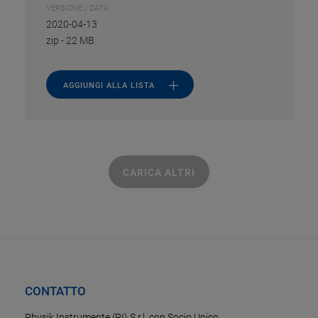
VERSIONE / DATA
2020-04-13
zip
-
22 MB
AGGIUNGI ALLA LISTA
CARICA ALTRI
CONTATTO
Physik Instrumente (PI) S.r.l. con Socio Unico