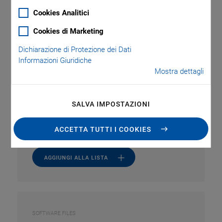
Cookies Analitici
Cookies di Marketing
SOFTWARE FILES
C-990.CD1 Releasenews
Dichiarazione di Protezione dei Dati
Informazioni Giuridiche
Mostra dettagli
VERSIONE / DATA
3.3.0.4, 2026-07
pdf
-
2 MB
SALVA IMPOSTAZIONI
inglese
ACCETTA TUTTI I COOKIES
AGGIUNGI ALLA LISTA
SOFTWARE FILES